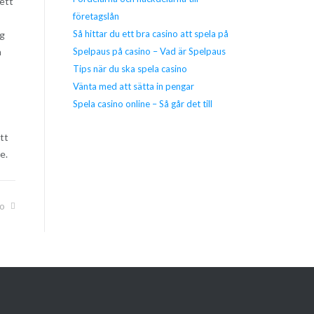
sett
företagslån
Så hittar du ett bra casino att spela på
ig
Spelpaus på casino – Vad är Spelpaus
h
Tips när du ska spela casino
Vänta med att sätta in pengar
Spela casino online – Så går det till
tt
e.
no