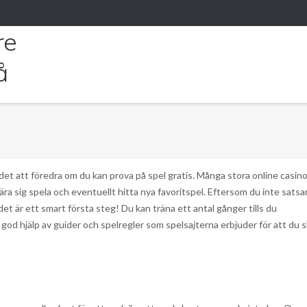
re
å
r det att föredra om du kan prova på spel gratis. Många stora online casin
ära sig spela och eventuellt hitta nya favoritspel. Eftersom du inte satsa
et är ett smart första steg! Du kan träna ett antal gånger tills du
a god hjälp av guider och spelregler som spelsajterna erbjuder för att du 