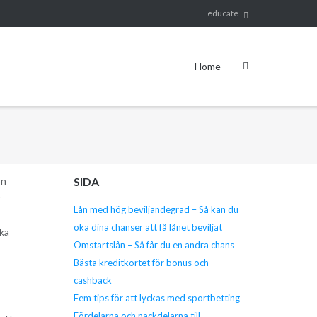
educate
Home
on
SIDA
r
Lån med hög beviljandegrad – Så kan du
öka dina chanser att få lånet beviljat
ska
Omstartslån – Så får du en andra chans
Bästa kreditkortet för bonus och
cashback
Fem tips för att lyckas med sportbetting
Fördelarna och nackdelarna till