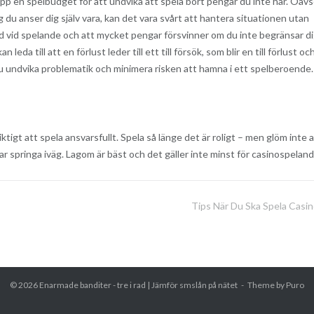
a upp en spelbudget för att undvika att spela bort pengar du inte har. Oav
 du anser dig själv vara, kan det vara svårt att hantera situationen utan
ud vid spelande och att mycket pengar försvinner om du inte begränsar d
leda till att en förlust leder till ett till försök, som blir en till förlust oc
 undvika problematik och minimera risken att hamna i ett spelberoende.
igt att spela ansvarsfullt. Spela så länge det är roligt – men glöm inte a
rjar springa iväg. Lagom är bäst och det gäller inte minst för casinospeland
Tips När Du Ska Spela Casi
© 2026
Enarmade banditer - tre i rad | Jämför smslån på nätet
Theme by
Puro