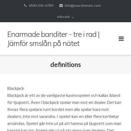
Skip
1800-345-6789
info@yourdomain.com
to
educate
content
Enarmade banditer - tre i rad |
Jämför smslån på nätet
definitions
Blackjack
Blackjack är ett av de vanligaste kasinospelen och kallas ibland
för tjugoett. Även i blackjack spelar man mot en dealer. Det kan
finnas flera spelare runt bordet men alla spelar bara mot
dealern, inte mot varandra. I spelet kan en eller flera kortlekar
användas. Spelet går inte ut på att hamna på tjugoett som man
kanske kan tro. Spelet går ut på att vinna över dealern. Det