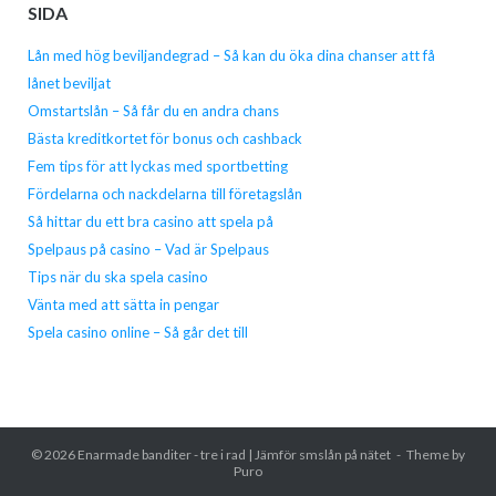
SIDA
Lån med hög beviljandegrad – Så kan du öka dina chanser att få
lånet beviljat
Omstartslån – Så får du en andra chans
Bästa kreditkortet för bonus och cashback
Fem tips för att lyckas med sportbetting
Fördelarna och nackdelarna till företagslån
Så hittar du ett bra casino att spela på
Spelpaus på casino – Vad är Spelpaus
Tips när du ska spela casino
Vänta med att sätta in pengar
Spela casino online – Så går det till
© 2026
Enarmade banditer - tre i rad | Jämför smslån på nätet
Theme by
Puro