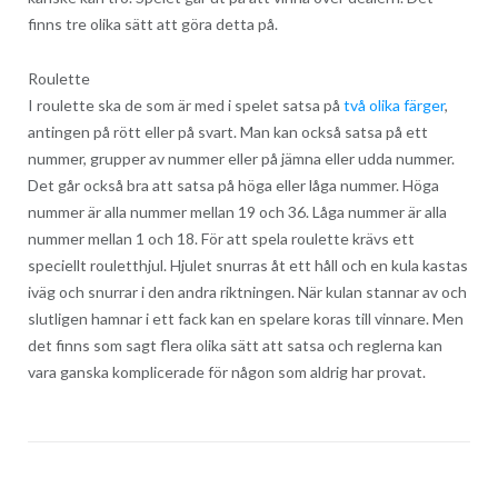
finns tre olika sätt att göra detta på.
Roulette
I roulette ska de som är med i spelet satsa på
två olika färger
,
antingen på rött eller på svart. Man kan också satsa på ett
nummer, grupper av nummer eller på jämna eller udda nummer.
Det går också bra att satsa på höga eller låga nummer. Höga
nummer är alla nummer mellan 19 och 36. Låga nummer är alla
nummer mellan 1 och 18. För att spela roulette krävs ett
speciellt rouletthjul. Hjulet snurras åt ett håll och en kula kastas
iväg och snurrar i den andra riktningen. När kulan stannar av och
slutligen hamnar i ett fack kan en spelare koras till vinnare. Men
det finns som sagt flera olika sätt att satsa och reglerna kan
vara ganska komplicerade för någon som aldrig har provat.