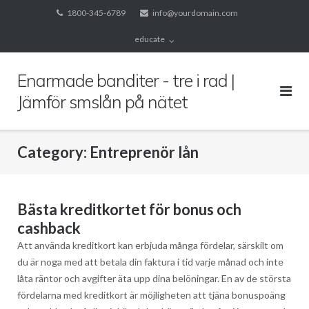
Skip
1800-345-6789
info@yourdomain.com
to
educate
content
Enarmade banditer - tre i rad |
Jämför smslån på nätet
Category:
Entreprenör lån
Bästa kreditkortet för bonus och
cashback
Att använda kreditkort kan erbjuda många fördelar, särskilt om
du är noga med att betala din faktura i tid varje månad och inte
låta räntor och avgifter äta upp dina belöningar. En av de största
fördelarna med kreditkort är möjligheten att tjäna bonuspoäng