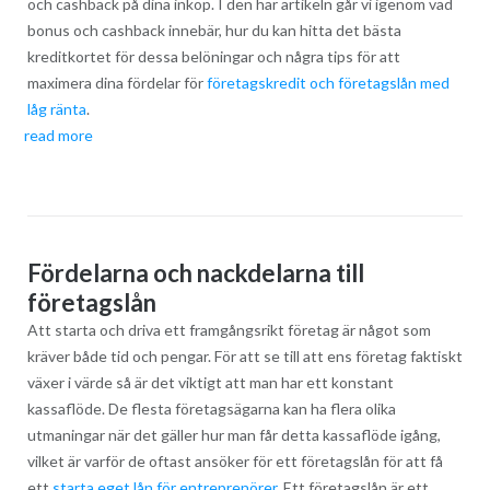
och cashback på dina inköp. I den här artikeln går vi igenom vad
bonus och cashback innebär, hur du kan hitta det bästa
kreditkortet för dessa belöningar och några tips för att
maximera dina fördelar för
företagskredit och företagslån med
låg ränta
.
read more
Fördelarna och nackdelarna till
företagslån
Att starta och driva ett framgångsrikt företag är något som
kräver både tid och pengar. För att se till att ens företag faktiskt
växer i värde så är det viktigt att man har ett konstant
kassaflöde. De flesta företagsägarna kan ha flera olika
utmaningar när det gäller hur man får detta kassaflöde igång,
vilket är varför de oftast ansöker för ett företagslån för att få
ett
starta eget lån för entreprenörer
. Ett företagslån är ett